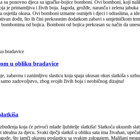
aj da su ponovno djeca su igračke-bojice bomboni. Ovi bomboni, koji nali
koja je primamljiva i živih boja. Jagoda, grožđe, naranča i zelena jab
a osjetila okusa. Ovi bomboni izmame osmijeh i djeci i odraslima, a ide
reativan dodir, što ih čini prekrasnim dodatkom zabavi s umjetničkom
sreću bombonima od bojica. Bomboni od bojica prekrasan su način da unesete
icom u obliku bradavice
je, zabavnu i zanimljivu slasticu koja spaja ukusan okus slatkiša s uz
ne samo zadovoljstvo, zbog svojih živih boja i neobičnog dizajna!
slatkiša
uzbuđenja koja će privući mlade ljubitelje slatkiša! Slatkoća ukusnih sl
st idealna za djecu. Svaki dječji slatkiš u obliku sata ima živahan, upeča
gode, što jamči ukusnu poslasticu sa svakim zalogajem. Mališani mogu la