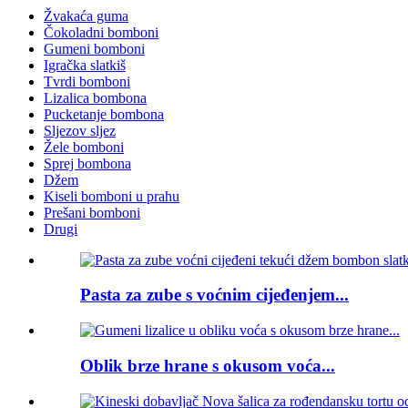
Žvakaća guma
Čokoladni bomboni
Gumeni bomboni
Igračka slatkiš
Tvrdi bomboni
Lizalica bombona
Pucketanje bombona
Sljezov sljez
Žele bomboni
Sprej bombona
Džem
Kiseli bomboni u prahu
Prešani bomboni
Drugi
Pasta za zube s voćnim cijeđenjem...
Oblik brze hrane s okusom voća...