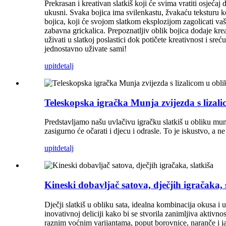
Prekrasan i kreativan slatkiš koji će svima vratiti osjeć
ukusni. Svaka bojica ima svilenkastu, žvakaću teksturu 
bojica, koji će svojom slatkom eksplozijom zagolicati vaš
zabavna grickalica. Prepoznatljiv oblik bojica dodaje k
uživati ​​u slatkoj poslastici dok potičete kreativnost i 
jednostavno uživate sami!
upit
detalj
Teleskopska igračka Munja zvijezda s lizal
Predstavljamo našu uvlačivu igračku slatkiš u obliku mun
zasigurno će očarati i djecu i odrasle. To je iskustvo, a 
upit
detalj
Kineski dobavljač satova, dječjih igračaka, 
Dječji slatkiš u obliku sata, idealna kombinacija okusa i 
inovativnoj deliciji kako bi se stvorila zanimljiva aktivno
raznim voćnim varijantama, poput borovnice, naranče i ja