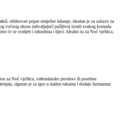
tkiš, oblikovan poput smiješne lubanje, idealan je za zabave za
atog voćnog okusa zahvaljujući pažljivoj izradi svakog komada.
 će se svidjeti i odraslima i djeci. Idealni su za Noć vještica,
lon za Noć vještica, rođendanske proslave ili posebna
ijala, siguran je za igru ​​u malim rukama i dodaje šarmantan