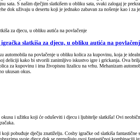
sata. S našim dječjim slatkišem u obliku sata, svaki zalogaj je prekras
jehe dok uživaju u desertu koji je jednako zabavan za nošenje kao i za je
 igračka slatkiša za djecu, u obliku autića na povlačenj
bliku automobila na povlačenje u obliku kolica za kupovinu, koja je ideal
j deliciji kako bi stvorili zanimljivo iskustvo igre i grickanja. Ova bri
 kolica za kupovinu i ima živopisnu lizalicu na vrhu. Mehanizam automob
vno ukusan okus.
okusu i užitku koji će oduševiti i djecu i ljubitelje slatkiša! Ovi neobi
gračaka.
koji pobuđuje dječju znatiželju. Cosby igračke od slatkiša fantastične su
a obrazima svoje djece dok se prepuštaju ovoj fantastičnoj kombinaciji 