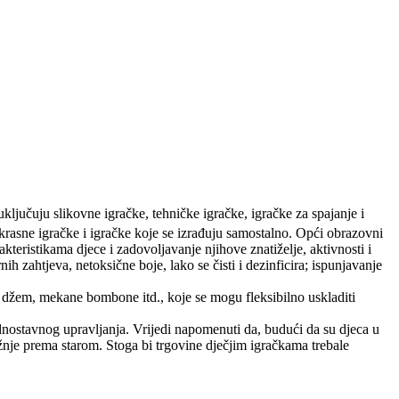
 uključuju slikovne igračke, tehničke igračke, igračke za spajanje i
 ukrasne igračke i igračke koje se izrađuju samostalno. Opći obrazovni
kteristikama djece i zadovoljavanje njihove znatiželje, aktivnosti i
nih zahtjeva, netoksične boje, lako se čisti i dezinficira; ispunjavanje
 džem, mekane bombone itd., koje se mogu fleksibilno uskladiti
 jednostavnog upravljanja. Vrijedi napomenuti da, budući da su djeca u
ržnje prema starom. Stoga bi trgovine dječjim igračkama trebale