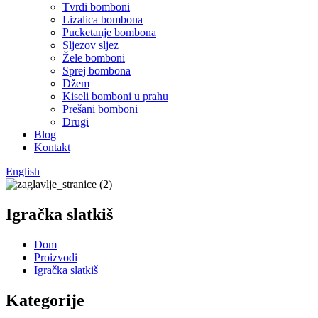
Tvrdi bomboni
Lizalica bombona
Pucketanje bombona
Sljezov sljez
Žele bomboni
Sprej bombona
Džem
Kiseli bomboni u prahu
Prešani bomboni
Drugi
Blog
Kontakt
English
Igračka slatkiš
Dom
Proizvodi
Igračka slatkiš
Kategorije