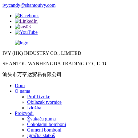
ivycandy@shantouivy.com
IVY (HK) INDUSTRY CO., LIMITED
SHANTOU WANHENGDA TRADING CO., LTD.
汕头市万亨达贸易有限公司
Dom
O nama
Profil tvrtke
Obilazak tvornice
Izložba
Proizvodi
Žvakaća guma
Čokoladni bomboni
Gumeni bomboni
Igračka slatkiš