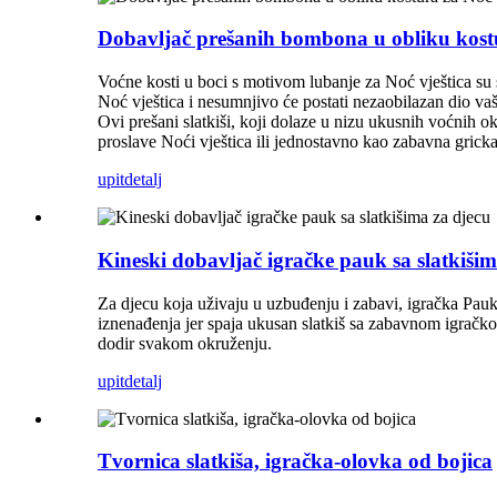
Dobavljač prešanih bombona u obliku kostu
Voćne kosti u boci s motivom lubanje za Noć vještica su s
Noć vještica i nesumnjivo će postati nezaobilazan dio vaš
Ovi prešani slatkiši, koji dolaze u nizu ukusnih voćnih o
proslave Noći vještica ili jednostavno kao zabavna gricka
upit
detalj
Kineski dobavljač igračke pauk sa slatkišim
Za djecu koja uživaju u uzbuđenju i zabavi, igračka Pauk
iznenađenja jer spaja ukusan slatkiš sa zabavnom igračko
dodir svakom okruženju.
upit
detalj
Tvornica slatkiša, igračka-olovka od bojica