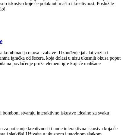
no iskustvo koje će potaknuti maštu i kreativnost. Poslužite
lo!
e
na kombinacija okusa i zabave! Uzbuđenje jai alai vozila i
ljantna igračka od šećera, koja dolazi u nizu ukusnih okusa poput
ila na povlačenje pruža element igre koji će mališane
čni bomboni stvaraju interaktivno iskustvo idealno za svaku
 za poticanje kreativnosti i nude interaktivna iskustva koja će
igara i slatkiša! Uživajte u ukusnom i ugodnom slatkom