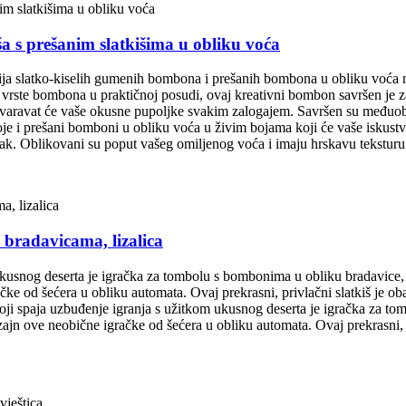
iša s prešanim slatkišima u obliku voća
ija slatko-kiselih gumenih bombona i prešanih bombona u obliku voća n
e vrste bombona u praktičnoj posudi, ovaj kreativni bombon savršen je za 
zavaravat će vaše okusne pupoljke svakim zalogajem. Savršen su međuobro
 i prešani bomboni u obliku voća u živim bojama koji će vaše iskustvo 
ak. Oblikovani su poput vašeg omiljenog voća i imaju hrskavu tekstur
 bradavicama, lizalica
ukusnog deserta je igračka za tombolu s bombonima u obliku bradavice, s
ke od šećera u obliku automata. Ovaj prekrasni, privlačni slatkiš je obav
 koji spaja uzbuđenje igranja s užitkom ukusnog deserta je igračka za t
ajn ove neobične igračke od šećera u obliku automata. Ovaj prekrasni, pr