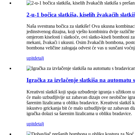
2-u-1 bočica slatkiša, kiselih žvakaćih slatk
Naša svestrana bočica za slatkiše! Ova ukusna kombinac
jedinstvenog dizajna, koji vješto kombinira dvije različit
omjerom kiselosti i slatkoće, ovi slatko-kiseli bomboni 
mekani, žvakaći i ukusni. Osim žvakaćih bombona, postoje
bombona veličine zalogaja odvest će vas u sunčani voćnj
upit
detalj
Igračka za izvlačenje slatkiša na automatu s
Kreativni slatkiš koji spaja uzbuđenje igranja s užitkom 
će malo uzbudljivije uz zabavan dizajn ove neobične igrač
šarenim lizalicama u obliku bradavice. Kreativni slatkiš
iskustvo grickanja bit će malo uzbudljivije uz zabavan diz
igračka dolazi sa šarenim lizalicama u obliku bradavice.
upit
detalj