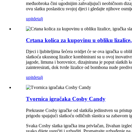
međuobroka čini ugodnijim zahvaljujući neobičnom dizajnu 
ovu slatku poslasticu svojoj djeci i gledajte njihove osmi
upit
detalj
Crtana kolica za kupovinu u obliku lizalice,
Djeci i ljubiteljima šećera svidjet će se ova igračka u o
slatkoća ukusnog lizalice kombinirani su u ovoj inovativno
jagode, limuna i borovnice, dizajnirana je poput slatkih
zainteresirati, dok tvrde lizalice od bombona nude predi
upit
detalj
Tvornica igračaka Cosby Candy
Prekrasne Cosby igračke od slatkiša jedinstven su pristup 
prigodu spajajući slatkoću odličnih slastica sa zabavom i
Svaka Cosby slatka igračka ima privlačan, živahan izgled 
svako dijete usrećiti i uzbuditi. Promatrajte uzbuđenje n