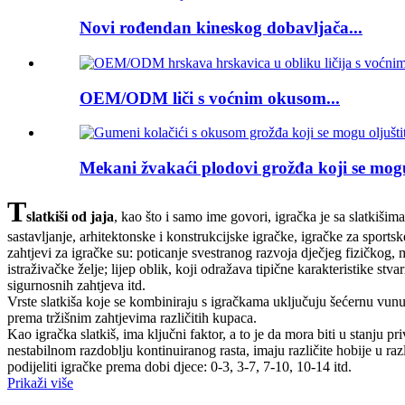
Novi rođendan kineskog dobavljača...
OEM/ODM liči s voćnim okusom...
Mekani žvakaći plodovi grožđa koji se mogu 
T
slatkiši od jaja
, kao što i samo ime govori, igračka je sa slatkišim
sastavljanje, arhitektonske i konstrukcijske igračke, igračke za sport
zahtjevi za igračke su: poticanje svestranog razvoja dječjeg fizičkog, 
istraživačke želje; lijep oblik, koji odražava tipične karakteristike stv
sigurnosnih zahtjeva itd.
Vrste slatkiša koje se kombiniraju s igračkama uključuju šećernu vu
prema tržišnim zahtjevima različitih kupaca.
Kao igračka slatkiš, ima ključni faktor, a to je da mora biti u stanju 
nestabilnom razdoblju kontinuiranog rasta, imaju različite hobije u r
podijeliti igračke prema dobi djece: 0-3, 3-7, 7-10, 10-14 itd.
Prikaži više