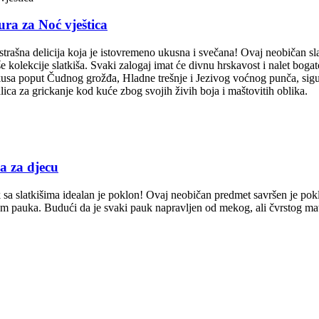
ra za Noć vještica
trašna delicija koja je istovremeno ukusna i svečana! Ovaj neobičan sla
e kolekcije slatkiša. Svaki zalogaj imat će divnu hrskavost i nalet bog
kusa poput Čudnog grožđa, Hladne trešnje i Jezivog voćnog punča, sigurno
lica za grickanje kod kuće zbog svojih živih boja i maštovitih oblika.
a za djecu
 sa slatkišima idealan je poklon! Ovaj neobičan predmet savršen je pok
m pauka. Budući da je svaki pauk napravljen od mekog, ali čvrstog mater