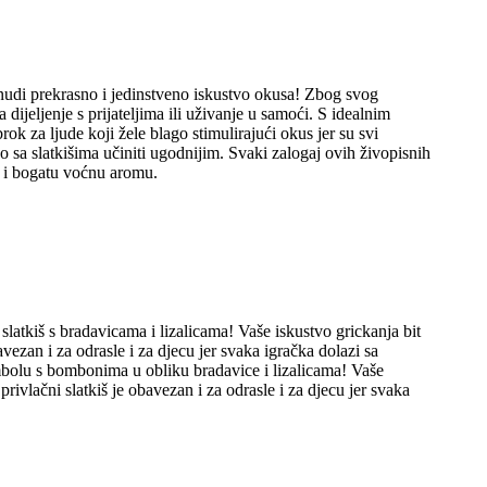
udi prekrasno i jedinstveno iskustvo okusa! Zbog svog
dijeljenje s prijateljima ili uživanje u samoći. S idealnim
k za ljude koji žele blago stimulirajući okus jer su svi
sa slatkišima učiniti ugodnijim. Svaki zalogaj ovih živopisnih
u i bogatu voćnu aromu.
latkiš s bradavicama i lizalicama! Vaše iskustvo grickanja bit
ezan i za odrasle i za djecu jer svaka igračka dolazi sa
ombolu s bombonima u obliku bradavice i lizalicama! Vaše
ivlačni slatkiš je obavezan i za odrasle i za djecu jer svaka