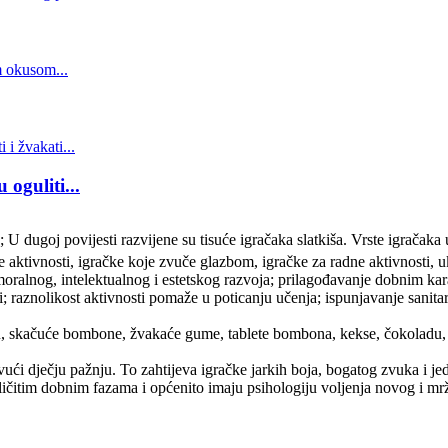
oguliti...
a; U dugoj povijesti razvijene su tisuće igračaka slatkiša. Vrste igračaka
ske aktivnosti, igračke koje zvuče glazbom, igračke za radne aktivnosti,
moralnog, intelektualnog i estetskog razvoja; prilagođavanje dobnim kara
ari; raznolikost aktivnosti pomaže u poticanju učenja; ispunjavanje sanitar
nu, skačuće bombone, žvakaće gume, tablete bombona, kekse, čokoladu,
privući dječju pažnju. To zahtijeva igračke jarkih boja, bogatog zvuka i
azličitim dobnim fazama i općenito imaju psihologiju voljenja novog i m