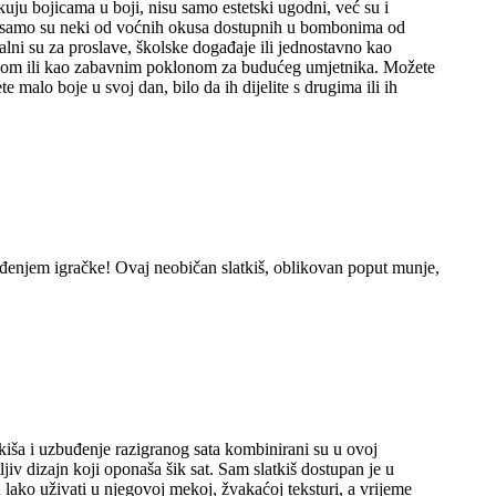
kuju bojicama u boji, nisu samo estetski ugodni, već su i
uka samo su neki od voćnih okusa dostupnih u bombonima od
alni su za proslave, školske događaje ili jednostavno kao
 temom ili kao zabavnim poklonom za budućeg umjetnika. Možete
 malo boje u svoj dan, bilo da ih dijelite s drugima ili ih
buđenjem igračke! Ovaj neobičan slatkiš, oblikovan poput munje,
atkiša i uzbuđenje razigranog sata kombinirani su u ovoj
tljiv dizajn koji oponaša šik sat. Sam slatkiš dostupan je u
ko uživati ​​u njegovoj mekoj, žvakaćoj teksturi, a vrijeme