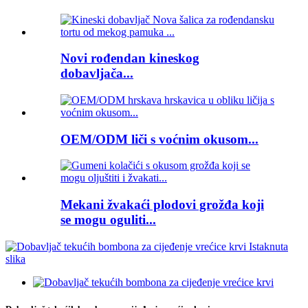
Novi rođendan kineskog
dobavljača...
OEM/ODM liči s voćnim okusom...
Mekani žvakaći plodovi grožđa koji
se mogu oguliti...