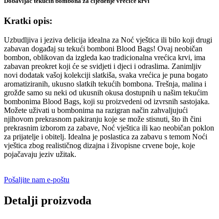
Dobavljač tekućih bombona za cijeđenje vrećice krvi
Kratki opis:
Uzbudljiva i jeziva delicija idealna za Noć vještica ili bilo koji drugi
zabavan događaj su tekući bomboni Blood Bags! Ovaj neobičan
bombon, oblikovan da izgleda kao tradicionalna vrećica krvi, ima
zabavan preokret koji će se svidjeti i djeci i odraslima. Zanimljiv
novi dodatak vašoj kolekciji slatkiša, svaka vrećica je puna bogato
aromatiziranih, ukusno slatkih tekućih bombona. Trešnja, malina i
grožđe samo su neki od ukusnih okusa dostupnih u našim tekućim
bombonima Blood Bags, koji su proizvedeni od izvrsnih sastojaka.
Možete uživati ​​u bombonima na razigran način zahvaljujući
njihovom prekrasnom pakiranju koje se može stisnuti, što ih čini
prekrasnim izborom za zabave, Noć vještica ili kao neobičan poklon
za prijatelje i obitelj. Idealna je poslastica za zabavu s temom Noći
vještica zbog realističnog dizajna i živopisne crvene boje, koje
pojačavaju jeziv užitak.
Pošaljite nam e-poštu
Detalji proizvoda