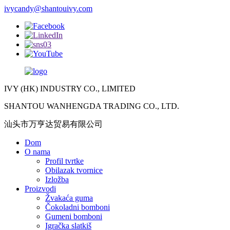
ivycandy@shantouivy.com
IVY (HK) INDUSTRY CO., LIMITED
SHANTOU WANHENGDA TRADING CO., LTD.
汕头市万亨达贸易有限公司
Dom
O nama
Profil tvrtke
Obilazak tvornice
Izložba
Proizvodi
Žvakaća guma
Čokoladni bomboni
Gumeni bomboni
Igračka slatkiš