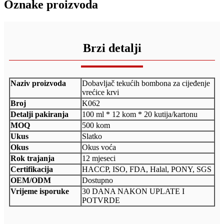
Oznake proizvoda
Brzi detalji
Naziv proizvoda
Dobavljač tekućih bombona za cijeđenje
vrećice krvi
Broj
K062
Detalji pakiranja
100 ml * 12 kom * 20 kutija/kartonu
MOQ
500 kom
Ukus
Slatko
Okus
Okus voća
Rok trajanja
12 mjeseci
Certifikacija
HACCP, ISO, FDA, Halal, PONY, SGS
OEM/ODM
Dostupno
Vrijeme isporuke
30 DANA NAKON UPLATE I
POTVRDE