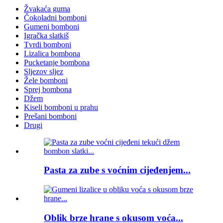
Žvakaća guma
Čokoladni bomboni
Gumeni bomboni
Igračka slatkiš
Tvrdi bomboni
Lizalica bombona
Pucketanje bombona
Sljezov sljez
Žele bomboni
Sprej bombona
Džem
Kiseli bomboni u prahu
Prešani bomboni
Drugi
Pasta za zube s voćnim cijeđenjem...
Oblik brze hrane s okusom voća...