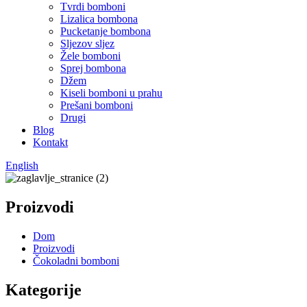
Tvrdi bomboni
Lizalica bombona
Pucketanje bombona
Sljezov sljez
Žele bomboni
Sprej bombona
Džem
Kiseli bomboni u prahu
Prešani bomboni
Drugi
Blog
Kontakt
English
Proizvodi
Dom
Proizvodi
Čokoladni bomboni
Kategorije