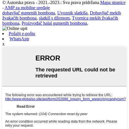
© Autorska prava - 2021.-2023.: Sva prava pridržana.
Mapa stranice
-
AMP za mobilne uređaje
dobavljač gumenih bombona
,
Uvoznik slatkiša
,
Dobavljač mekih
žvakaćih bombona
,
slatkiš s džemom
,
Tvornica mekih žvakaćih
bombona
,
Proizvođač halal gumenih bombona
,
Pošalji e-poštu
WhatsApp
x