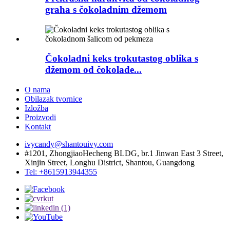
graha s čokoladnim džemom
Čokoladni keks trokutastog oblika s
džemom od čokolade...
O nama
Obilazak tvornice
Izložba
Proizvodi
Kontakt
ivycandy@shantouivy.com
#1201, ZhongjiaoHecheng BLDG, br.1 Jinwan East 3 Street,
Xinjin Street, Longhu District, Shantou, Guangdong
Tel: +8615913944355