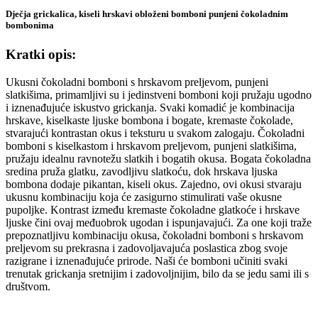
Dječja grickalica, kiseli hrskavi obloženi bomboni punjeni čokoladnim
bombonima
Kratki opis:
Ukusni čokoladni bomboni s hrskavom preljevom, punjeni
slatkišima, primamljivi su i jedinstveni bomboni koji pružaju ugodno
i iznenađujuće iskustvo grickanja. Svaki komadić je kombinacija
hrskave, kiselkaste ljuske bombona i bogate, kremaste čokolade,
stvarajući kontrastan okus i teksturu u svakom zalogaju. Čokoladni
bomboni s kiselkastom i hrskavom preljevom, punjeni slatkišima,
pružaju idealnu ravnotežu slatkih i bogatih okusa. Bogata čokoladna
sredina pruža glatku, zavodljivu slatkoću, dok hrskava ljuska
bombona dodaje pikantan, kiseli okus. Zajedno, ovi okusi stvaraju
ukusnu kombinaciju koja će zasigurno stimulirati vaše okusne
pupoljke. Kontrast između kremaste čokoladne glatkoće i hrskave
ljuske čini ovaj međuobrok ugodan i ispunjavajući. Za one koji traže
prepoznatljivu kombinaciju okusa, čokoladni bomboni s hrskavom
preljevom su prekrasna i zadovoljavajuća poslastica zbog svoje
razigrane i iznenađujuće prirode. Naši će bomboni učiniti svaki
trenutak grickanja sretnijim i zadovoljnijim, bilo da se jedu sami ili s
društvom.