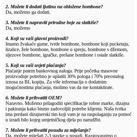
2. Možete li dodati ljutinu na obložene bombone?
Da, možemo ga dodati.
3. Možete li napraviti prirodne boje za slatkiše?
Da, možemo
4. Koji su vaši glavni proizvodi?
Imamo žvakaće gume, tvrde bombone, bombone koji pucketaju,
lizalice, žele bombone, bombone u spreju, bombone s džemom,
sljezove bombone, igračke, prešane bombone i ostale slatkiše.
5. Koji su vaši uvjeti plaćanja?
Plaćanje putem bankovnog naloga. Prije početka masovne
proizvodnje potrebno je uplatiti 30% pologa i 70% preostalog
iznosa za BL kopiju. Za više informacija o dodatnim
mogućnostima plaćanja, molimo vas da me kontaktirate.
6. Možete li prihvatiti OEM?
Naravno. Možemo prilagoditi specifikacije robne marke, dizajna
i pakiranja kako bismo zadovoljili potrebe klijenta. Naša tvrtka
ima predani dizajnerski tim koji vam je na raspolaganju za pomoć
u izradi bilo kojeg umjetničkog djela po narudžbi.
7. Možete li prihvatiti posudu za miješanje?
Da, možete miješati 2-3 stavke u posudi. Razgovarajmo o