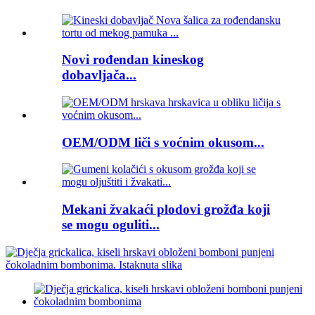
Novi rođendan kineskog
dobavljača...
OEM/ODM liči s voćnim okusom...
Mekani žvakaći plodovi grožđa koji
se mogu oguliti...