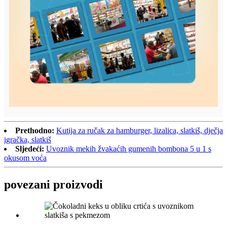
Prethodno:
Kutija za ručak za hamburger, lizalica, slatkiš, dječja
igračka, slatkiš
Sljedeći:
Uvoznik mekih žvakaćih gumenih bombona 5 u 1 s
okusom voća
povezani proizvodi