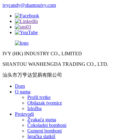
ivycandy@shantouivy.com
IVY (HK) INDUSTRY CO., LIMITED
SHANTOU WANHENGDA TRADING CO., LTD.
汕头市万亨达贸易有限公司
Dom
O nama
Profil tvrtke
Obilazak tvornice
Izložba
Proizvodi
Žvakaća guma
Čokoladni bomboni
Gumeni bomboni
Igračka slatkiš