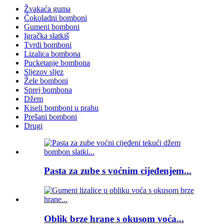
Žvakaća guma
Čokoladni bomboni
Gumeni bomboni
Igračka slatkiš
Tvrdi bomboni
Lizalica bombona
Pucketanje bombona
Sljezov sljez
Žele bomboni
Sprej bombona
Džem
Kiseli bomboni u prahu
Prešani bomboni
Drugi
Pasta za zube s voćnim cijeđenjem...
Oblik brze hrane s okusom voća...