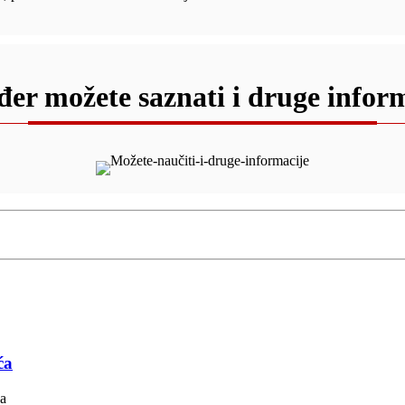
er možete saznati i druge infor
ća