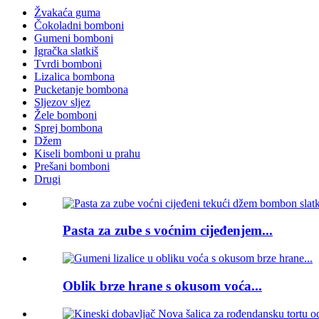
Žvakaća guma
Čokoladni bomboni
Gumeni bomboni
Igračka slatkiš
Tvrdi bomboni
Lizalica bombona
Pucketanje bombona
Sljezov sljez
Žele bomboni
Sprej bombona
Džem
Kiseli bomboni u prahu
Prešani bomboni
Drugi
Pasta za zube s voćnim cijeđenjem...
Oblik brze hrane s okusom voća...