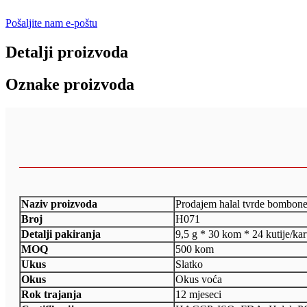
Pošaljite nam e-poštu
Detalji proizvoda
Oznake proizvoda
Naziv proizvoda
Prodajem halal tvrde bombone
Broj
H071
Detalji pakiranja
9,5 g * 30 kom * 24 kutije/ka
MOQ
500 kom
Ukus
Slatko
Okus
Okus voća
Rok trajanja
12 mjeseci