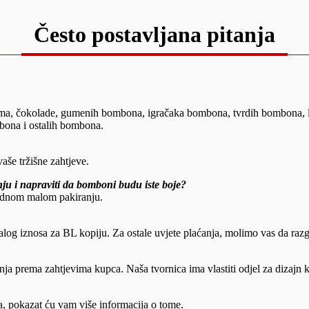
Često postavljana pitanja
guma, čokolade, gumenih bombona, igračaka bombona, tvrdih bombona, 
bona i ostalih bombona.
aše tržišne zahtjeve.
ju i napraviti da bomboni budu iste boje?
jednom malom pakiranju.
log iznosa za BL kopiju. Za ostale uvjete plaćanja, molimo vas da raz
nja prema zahtjevima kupca. Naša tvornica ima vlastiti odjel za dizajn 
a, pokazat ću vam više informacija o tome.