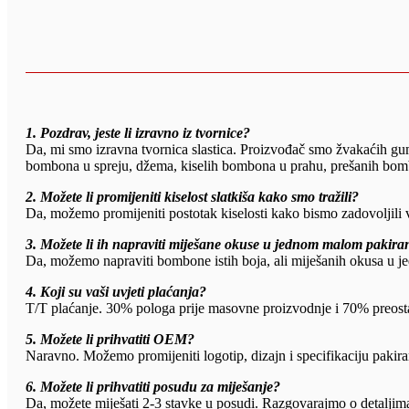
1. Pozdrav, jeste li izravno iz tvornice?
Da, mi smo izravna tvornica slastica. Proizvođač smo žvakaćih 
bombona u spreju, džema, kiselih bombona u prahu, prešanih bom
2. Možete li promijeniti kiselost slatkiša kako smo tražili?
Da, možemo promijeniti postotak kiselosti kako bismo zadovoljili v
3. Možete li ih napraviti miješane okuse u jednom malom pakiran
Da, možemo napraviti bombone istih boja, ali miješanih okusa u 
4. Koji su vaši uvjeti plaćanja?
T/T plaćanje. 30% pologa prije masovne proizvodnje i 70% preosta
5. Možete li prihvatiti OEM?
Naravno. Možemo promijeniti logotip, dizajn i specifikaciju pakira
6. Možete li prihvatiti posudu za miješanje?
Da, možete miješati 2-3 stavke u posudi. Razgovarajmo o detaljim