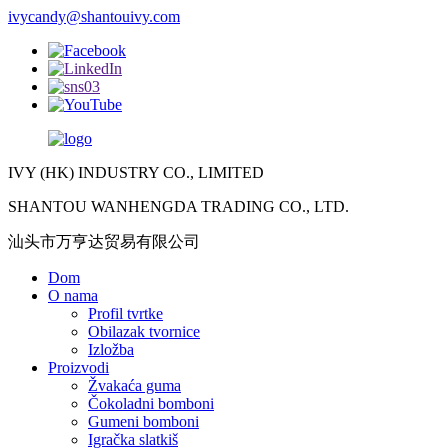
ivycandy@shantouivy.com
IVY (HK) INDUSTRY CO., LIMITED
SHANTOU WANHENGDA TRADING CO., LTD.
汕头市万亨达贸易有限公司
Dom
O nama
Profil tvrtke
Obilazak tvornice
Izložba
Proizvodi
Žvakaća guma
Čokoladni bomboni
Gumeni bomboni
Igračka slatkiš