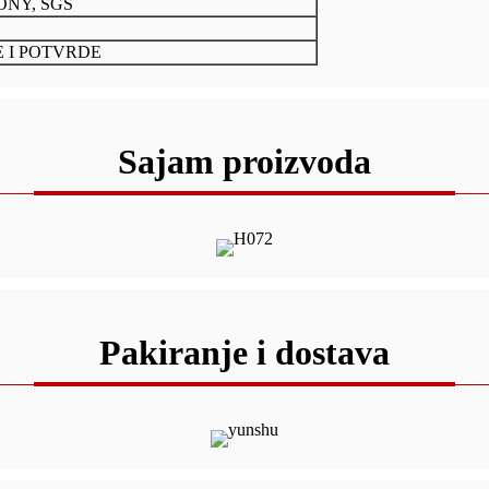
PONY, SGS
 I POTVRDE
Sajam proizvoda
Pakiranje i dostava