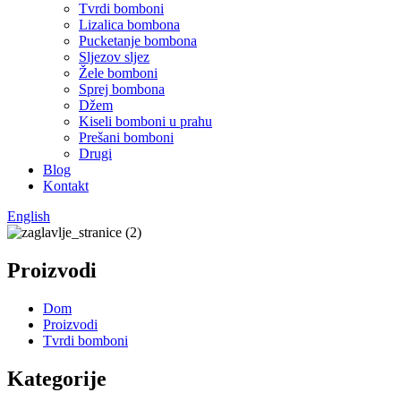
Tvrdi bomboni
Lizalica bombona
Pucketanje bombona
Sljezov sljez
Žele bomboni
Sprej bombona
Džem
Kiseli bomboni u prahu
Prešani bomboni
Drugi
Blog
Kontakt
English
Proizvodi
Dom
Proizvodi
Tvrdi bomboni
Kategorije