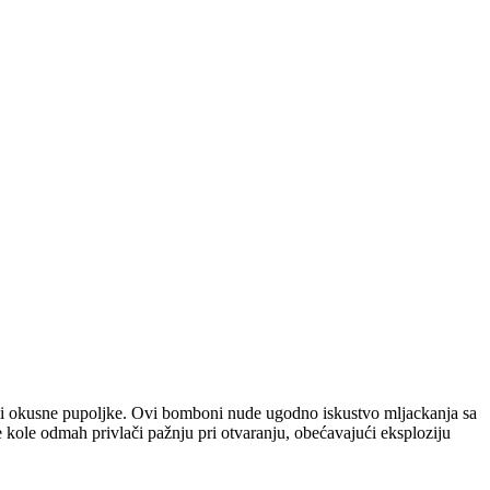
ami okusne pupoljke. Ovi bomboni nude ugodno iskustvo mljackanja sa
 kole odmah privlači pažnju pri otvaranju, obećavajući eksploziju