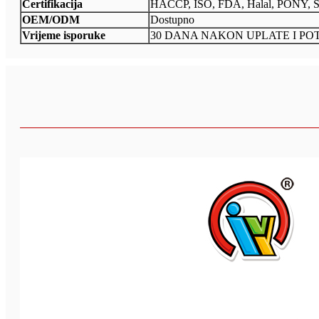
Certifikacija
HACCP, ISO, FDA, Halal, PONY, 
OEM/ODM
Dostupno
Vrijeme isporuke
30 DANA NAKON UPLATE I P