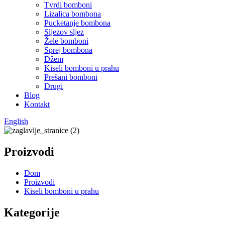
Tvrdi bomboni
Lizalica bombona
Pucketanje bombona
Sljezov sljez
Žele bomboni
Sprej bombona
Džem
Kiseli bomboni u prahu
Prešani bomboni
Drugi
Blog
Kontakt
English
Proizvodi
Dom
Proizvodi
Kiseli bomboni u prahu
Kategorije