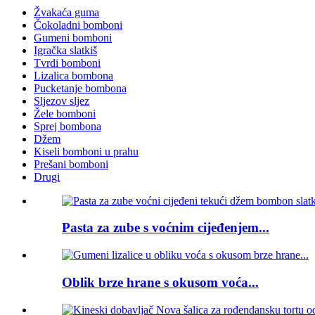
Žvakaća guma
Čokoladni bomboni
Gumeni bomboni
Igračka slatkiš
Tvrdi bomboni
Lizalica bombona
Pucketanje bombona
Sljezov sljez
Žele bomboni
Sprej bombona
Džem
Kiseli bomboni u prahu
Prešani bomboni
Drugi
Pasta za zube s voćnim cijeđenjem...
Oblik brze hrane s okusom voća...