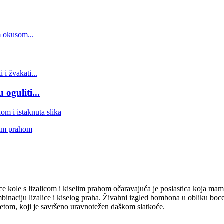
oguliti...
e kole s lizalicom i kiselim prahom očaravajuća je poslastica koja m
naciju lizalice i kiselog praha. Živahni izgled bombona u obliku boce
letom, koji je savršeno uravnotežen daškom slatkoće.