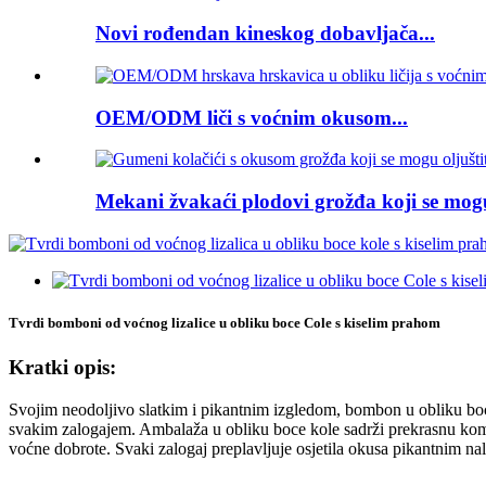
Novi rođendan kineskog dobavljača...
OEM/ODM liči s voćnim okusom...
Mekani žvakaći plodovi grožđa koji se mogu 
Tvrdi bomboni od voćnog lizalice u obliku boce Cole s kiselim prahom
Kratki opis:
Svojim neodoljivo slatkim i pikantnim izgledom, bombon u obliku boc
svakim zalogajem. Ambalaža u obliku boce kole sadrži prekrasnu kombi
voćne dobrote. Svaki zalogaj preplavljuje osjetila okusa pikantnim na