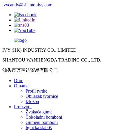
ivycandy@shantouivy.com
IVY (HK) INDUSTRY CO., LIMITED
SHANTOU WANHENGDA TRADING CO., LTD.
汕头市万亨达贸易有限公司
Dom
O nama
Profil tvrtke
Obilazak tvornice
Izložba
Proizvodi
Žvakaća guma
Čokoladni bomboni
Gumeni bomboni
Igračka slatkiš