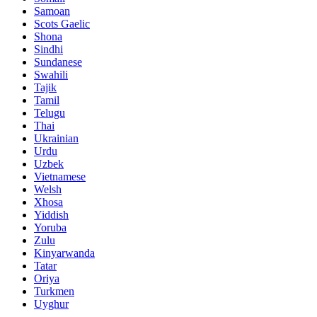
Samoan
Scots Gaelic
Shona
Sindhi
Sundanese
Swahili
Tajik
Tamil
Telugu
Thai
Ukrainian
Urdu
Uzbek
Vietnamese
Welsh
Xhosa
Yiddish
Yoruba
Zulu
Kinyarwanda
Tatar
Oriya
Turkmen
Uyghur