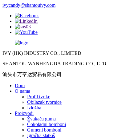
ivycandy@shantouivy.com
IVY (HK) INDUSTRY CO., LIMITED
SHANTOU WANHENGDA TRADING CO., LTD.
汕头市万亨达贸易有限公司
Dom
O nama
Profil tvrtke
Obilazak tvornice
Izložba
Proizvodi
Žvakaća guma
Čokoladni bomboni
Gumeni bomboni
Igračka slatkiš