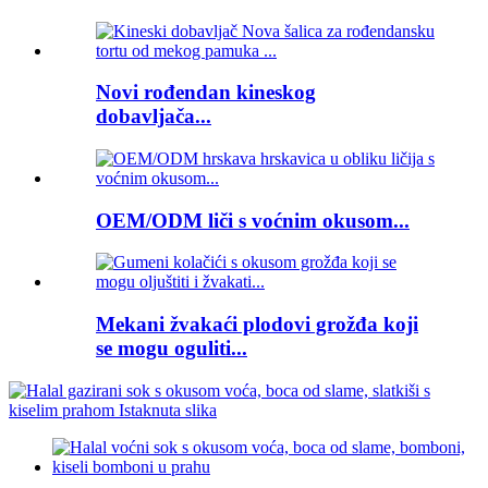
Novi rođendan kineskog
dobavljača...
OEM/ODM liči s voćnim okusom...
Mekani žvakaći plodovi grožđa koji
se mogu oguliti...