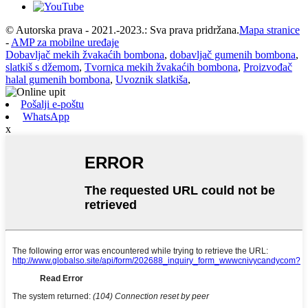
© Autorska prava - 2021.-2023.: Sva prava pridržana.
Mapa stranice
-
AMP za mobilne uređaje
Dobavljač mekih žvakaćih bombona
,
dobavljač gumenih bombona
,
slatkiš s džemom
,
Tvornica mekih žvakaćih bombona
,
Proizvođač
halal gumenih bombona
,
Uvoznik slatkiša
,
Pošalji e-poštu
WhatsApp
x