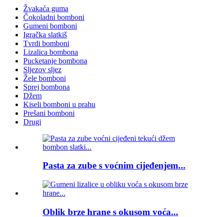
Žvakaća guma
Čokoladni bomboni
Gumeni bomboni
Igračka slatkiš
Tvrdi bomboni
Lizalica bombona
Pucketanje bombona
Sljezov sljez
Žele bomboni
Sprej bombona
Džem
Kiseli bomboni u prahu
Prešani bomboni
Drugi
Pasta za zube s voćnim cijeđenjem...
Oblik brze hrane s okusom voća...