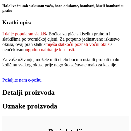
Halal voćni sok s okusom voća, boca od slame, bomboni, kiseli bomboni u
prahu
Kratki opis:
I dalje popularan slatkiš
- Bočica za piće s kiselim prahom i
slatkišima po tvorničkoj cijeni. Za potpuno jedinstveno iskustvo
okusa, ovaj prah slatkiš
miješa slatkoću
poznati voćni okusi
s
neočekivano
ugodno nabiranje kiselosti.
Za vaše uživanje, možete uliti cijelu bocu u usta ili probati malu
količinu svakog okusa prije nego što sačuvate malo za kasnije.
Pošaljite nam e-poštu
Detalji proizvoda
Oznake proizvoda