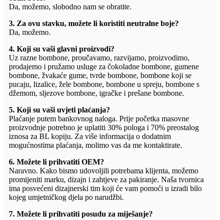
Da, možemo, slobodno nam se obratite.
3. Za ovu stavku, možete li koristiti neutralne boje?
Da, možemo.
4. Koji su vaši glavni proizvodi?
Uz razne bombone, proučavamo, razvijamo, proizvodimo,
prodajemo i pružamo usluge za čokoladne bombone, gumene
bombone, žvakaće gume, tvrde bombone, bombone koji se
pucaju, lizalice, žele bombone, bombone u spreju, bombone s
džemom, sljezove bombone, igračke i prešane bombone.
5. Koji su vaši uvjeti plaćanja?
Plaćanje putem bankovnog naloga. Prije početka masovne
proizvodnje potrebno je uplatiti 30% pologa i 70% preostalog
iznosa za BL kopiju. Za više informacija o dodatnim
mogućnostima plaćanja, molimo vas da me kontaktirate.
6. Možete li prihvatiti OEM?
Naravno. Kako bismo udovoljili potrebama klijenta, možemo
promijeniti marku, dizajn i zahtjeve za pakiranje. Naša tvornica
ima posvećeni dizajnerski tim koji će vam pomoći u izradi bilo
kojeg umjetničkog djela po narudžbi.
7. Možete li prihvatiti posudu za miješanje?