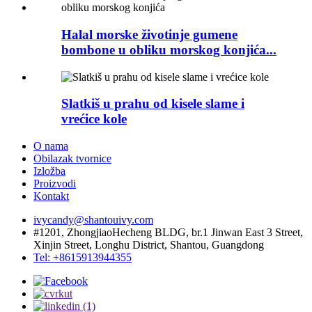
Halal morske životinje gumene
bombone u obliku morskog konjića...
Slatkiš u prahu od kisele slame i
vrećice kole
O nama
Obilazak tvornice
Izložba
Proizvodi
Kontakt
ivycandy@shantouivy.com
#1201, ZhongjiaoHecheng BLDG, br.1 Jinwan East 3 Street,
Xinjin Street, Longhu District, Shantou, Guangdong
Tel: +8615913944355