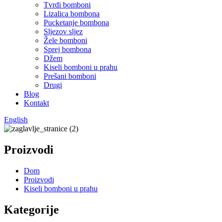
Tvrdi bomboni
Lizalica bombona
Pucketanje bombona
Sljezov sljez
Žele bomboni
Sprej bombona
Džem
Kiseli bomboni u prahu
Prešani bomboni
Drugi
Blog
Kontakt
English
Proizvodi
Dom
Proizvodi
Kiseli bomboni u prahu
Kategorije