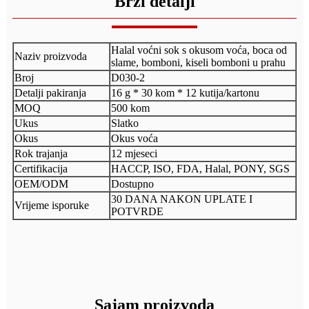
Brzi detalji
Halal voćni sok s okusom voća, boca od
Naziv proizvoda
slame, bomboni, kiseli bomboni u prahu
Broj
D030-2
Detalji pakiranja
16 g * 30 kom * 12 kutija/kartonu
MOQ
500 kom
Ukus
Slatko
Okus
Okus voća
Rok trajanja
12 mjeseci
Certifikacija
HACCP, ISO, FDA, Halal, PONY, SGS
OEM/ODM
Dostupno
30 DANA NAKON UPLATE I
Vrijeme isporuke
POTVRDE
Sajam proizvoda