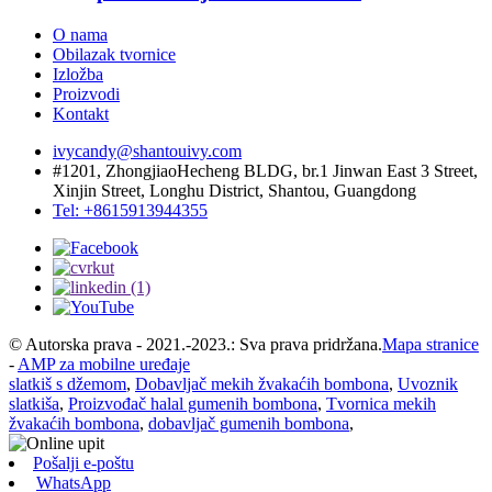
O nama
Obilazak tvornice
Izložba
Proizvodi
Kontakt
ivycandy@shantouivy.com
#1201, ZhongjiaoHecheng BLDG, br.1 Jinwan East 3 Street,
Xinjin Street, Longhu District, Shantou, Guangdong
Tel: +8615913944355
© Autorska prava - 2021.-2023.: Sva prava pridržana.
Mapa stranice
-
AMP za mobilne uređaje
slatkiš s džemom
,
Dobavljač mekih žvakaćih bombona
,
Uvoznik
slatkiša
,
Proizvođač halal gumenih bombona
,
Tvornica mekih
žvakaćih bombona
,
dobavljač gumenih bombona
,
Pošalji e-poštu
WhatsApp