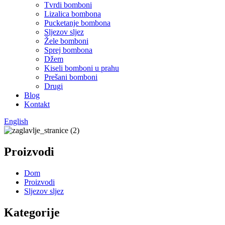
Tvrdi bomboni
Lizalica bombona
Pucketanje bombona
Sljezov sljez
Žele bomboni
Sprej bombona
Džem
Kiseli bomboni u prahu
Prešani bomboni
Drugi
Blog
Kontakt
English
Proizvodi
Dom
Proizvodi
Sljezov sljez
Kategorije