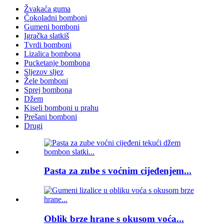
Žvakaća guma
Čokoladni bomboni
Gumeni bomboni
Igračka slatkiš
Tvrdi bomboni
Lizalica bombona
Pucketanje bombona
Sljezov sljez
Žele bomboni
Sprej bombona
Džem
Kiseli bomboni u prahu
Prešani bomboni
Drugi
Pasta za zube s voćnim cijeđenjem...
Oblik brze hrane s okusom voća...