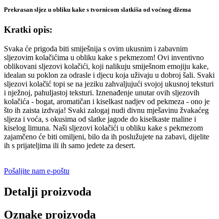
Prekrasan sljez u obliku kake s tvornicom slatkiša od voćnog džema
Kratki opis:
Svaka će prigoda biti smiješnija s ovim ukusnim i zabavnim
sljezovim kolačićima u obliku kake s pekmezom! Ovi inventivno
oblikovani sljezovi kolačići, koji nalikuju smiješnom emojiju kake,
idealan su poklon za odrasle i djecu koja uživaju u dobroj šali. Svaki
sljezovi kolačić topi se na jeziku zahvaljujući svojoj ukusnoj teksturi
i nježnoj, pahuljastoj teksturi. Iznenađenje unutar ovih sljezovih
kolačića - bogat, aromatičan i kiselkast nadjev od pekmeza - ono je
što ih zaista izdvaja! Svaki zalogaj nudi divnu mješavinu žvakaćeg
sljeza i voća, s okusima od slatke jagode do kiselkaste maline i
kiselog limuna. Naši sljezovi kolačići u obliku kake s pekmezom
zajamčeno će biti omiljeni, bilo da ih poslužujete na zabavi, dijelite
ih s prijateljima ili ih samo jedete za desert.
Pošaljite nam e-poštu
Detalji proizvoda
Oznake proizvoda