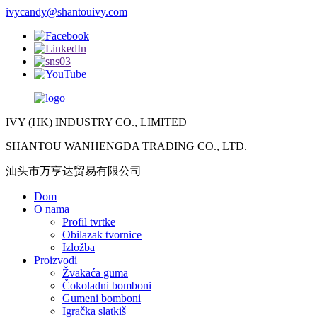
ivycandy@shantouivy.com
IVY (HK) INDUSTRY CO., LIMITED
SHANTOU WANHENGDA TRADING CO., LTD.
汕头市万亨达贸易有限公司
Dom
O nama
Profil tvrtke
Obilazak tvornice
Izložba
Proizvodi
Žvakaća guma
Čokoladni bomboni
Gumeni bomboni
Igračka slatkiš