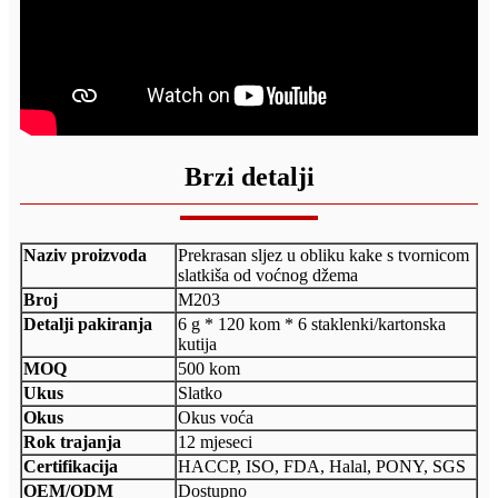
Brzi detalji
Naziv proizvoda
Prekrasan sljez u obliku kake s tvornicom
slatkiša od voćnog džema
Broj
M203
Detalji pakiranja
6 g * 120 kom * 6 staklenki/kartonska
kutija
MOQ
500 kom
Ukus
Slatko
Okus
Okus voća
Rok trajanja
12 mjeseci
Certifikacija
HACCP, ISO, FDA, Halal, PONY, SGS
OEM/ODM
Dostupno