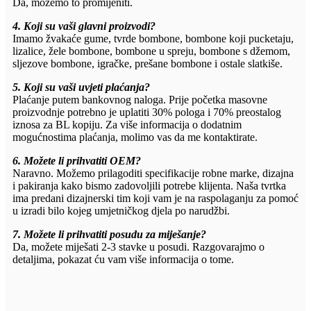
Da, možemo to promijeniti.
4. Koji su vaši glavni proizvodi?
Imamo žvakaće gume, tvrde bombone, bombone koji pucketaju,
lizalice, žele bombone, bombone u spreju, bombone s džemom,
sljezove bombone, igračke, prešane bombone i ostale slatkiše.
5. Koji su vaši uvjeti plaćanja?
Plaćanje putem bankovnog naloga. Prije početka masovne
proizvodnje potrebno je uplatiti 30% pologa i 70% preostalog
iznosa za BL kopiju. Za više informacija o dodatnim
mogućnostima plaćanja, molimo vas da me kontaktirate.
6. Možete li prihvatiti OEM?
Naravno. Možemo prilagoditi specifikacije robne marke, dizajna
i pakiranja kako bismo zadovoljili potrebe klijenta. Naša tvrtka
ima predani dizajnerski tim koji vam je na raspolaganju za pomoć
u izradi bilo kojeg umjetničkog djela po narudžbi.
7. Možete li prihvatiti posudu za miješanje?
Da, možete miješati 2-3 stavke u posudi. Razgovarajmo o
detaljima, pokazat ću vam više informacija o tome.