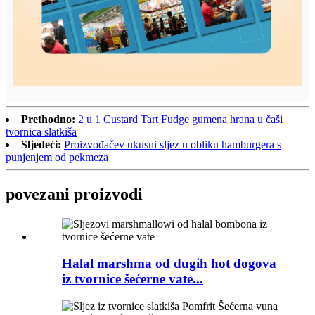
Prethodno:
2 u 1 Custard Tart Fudge gumena hrana u čaši
tvornica slatkiša
Sljedeći:
Proizvođačev ukusni sljez u obliku hamburgera s
punjenjem od pekmeza
povezani proizvodi
Halal marshma od dugih hot dogova
iz tvornice šećerne vate...