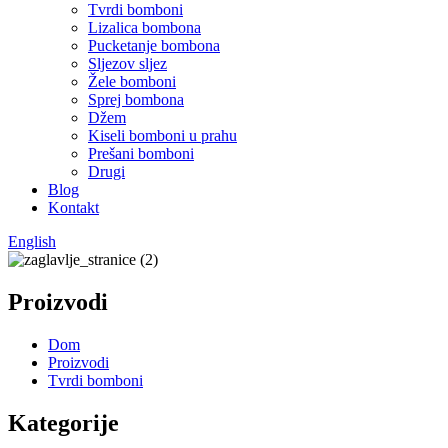
Tvrdi bomboni
Lizalica bombona
Pucketanje bombona
Sljezov sljez
Žele bomboni
Sprej bombona
Džem
Kiseli bomboni u prahu
Prešani bomboni
Drugi
Blog
Kontakt
English
Proizvodi
Dom
Proizvodi
Tvrdi bomboni
Kategorije