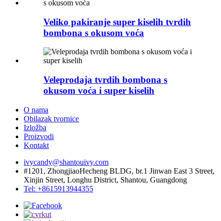
Veliko pakiranje super kiselih tvrdih
bombona s okusom voća
Veleprodaja tvrdih bombona s
okusom voća i super kiselih
O nama
Obilazak tvornice
Izložba
Proizvodi
Kontakt
ivycandy@shantouivy.com
#1201, ZhongjiaoHecheng BLDG, br.1 Jinwan East 3 Street,
Xinjin Street, Longhu District, Shantou, Guangdong
Tel: +8615913944355