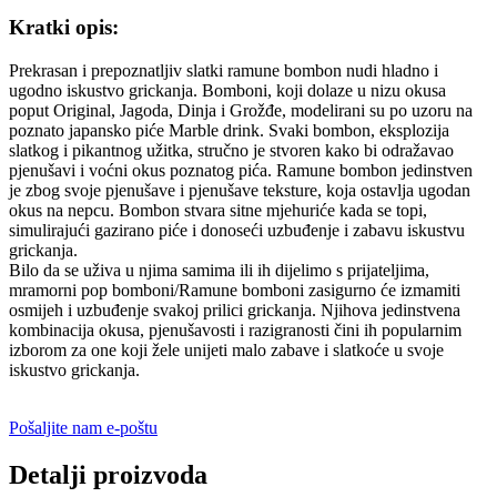
Kratki opis:
Prekrasan i prepoznatljiv slatki ramune bombon nudi hladno i
ugodno iskustvo grickanja. Bomboni, koji dolaze u nizu okusa
poput Original, Jagoda, Dinja i Grožđe, modelirani su po uzoru na
poznato japansko piće Marble drink. Svaki bombon, eksplozija
slatkog i pikantnog užitka, stručno je stvoren kako bi odražavao
pjenušavi i voćni okus poznatog pića. Ramune bombon jedinstven
je zbog svoje pjenušave i pjenušave teksture, koja ostavlja ugodan
okus na nepcu. Bombon stvara sitne mjehuriće kada se topi,
simulirajući gazirano piće i donoseći uzbuđenje i zabavu iskustvu
grickanja.
Bilo da se uživa u njima samima ili ih dijelimo s prijateljima,
mramorni pop bomboni/Ramune bomboni zasigurno će izmamiti
osmijeh i uzbuđenje svakoj prilici grickanja. Njihova jedinstvena
kombinacija okusa, pjenušavosti i razigranosti čini ih popularnim
izborom za one koji žele unijeti malo zabave i slatkoće u svoje
iskustvo grickanja.
Pošaljite nam e-poštu
Detalji proizvoda