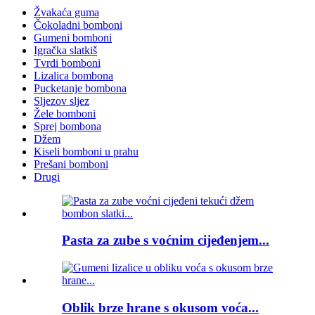
Žvakaća guma
Čokoladni bomboni
Gumeni bomboni
Igračka slatkiš
Tvrdi bomboni
Lizalica bombona
Pucketanje bombona
Sljezov sljez
Žele bomboni
Sprej bombona
Džem
Kiseli bomboni u prahu
Prešani bomboni
Drugi
Pasta za zube s voćnim cijeđenjem...
Oblik brze hrane s okusom voća...