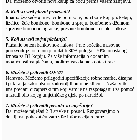
Da, možemo otvoriti novi kalup za bocu prema vašem zahtjevu.
4. Koji su vaši glavni proizvodi?
Imamo žvakaće gume, tvrde bombone, bombone koji pucketaju,
lizalice, žele bombone, bombone u spreju, bombone s džemom,
sljezove bombone, igračke, prešane bombone i ostale slatkiše.
5. Koji su vaši uvjeti plaćanja?
Plaćanje putem bankovnog naloga. Prije početka masovne
proizvodnje potrebno je uplatiti 30% pologa i 70% preostalog
iznosa za BL kopiju. Za više informacija o dodatnim
mogućnostima plaćanja, molimo vas da me kontaktirate.
6. Možete li prihvatiti OEM?
Naravno. Možemo prilagoditi specifikacije robne marke, dizajna
i pakiranja kako bismo zadovoljili potrebe klijenta. Naša tvrtka
ima predani dizajnerski tim koji vam je na raspolaganju za pomoć
u izradi bilo kojeg umjetničkog djela po narudžbi.
7. Možete li prihvatiti posudu za miješanje?
Da, možete miješati 2-3 stavke u posudi. Razgovarajmo o
detaljima, pokazat ću vam više informacija o tome.