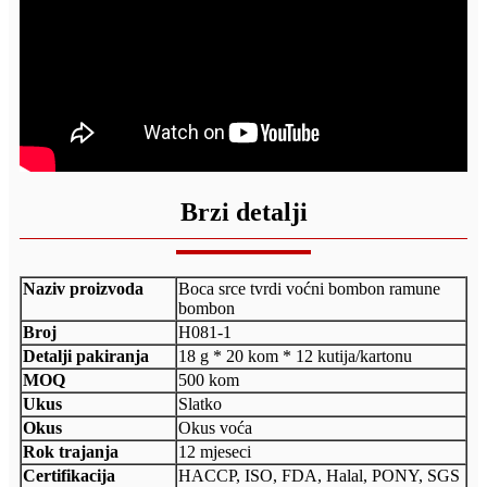
Brzi detalji
Naziv proizvoda
Boca srce tvrdi voćni bombon ramune
bombon
Broj
H081-1
Detalji pakiranja
18 g * 20 kom * 12 kutija/kartonu
MOQ
500 kom
Ukus
Slatko
Okus
Okus voća
Rok trajanja
12 mjeseci
Certifikacija
HACCP, ISO, FDA, Halal, PONY, SGS