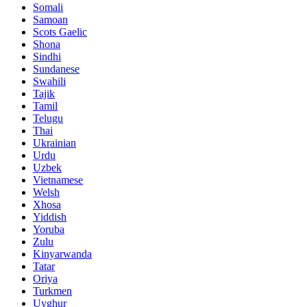
Somali
Samoan
Scots Gaelic
Shona
Sindhi
Sundanese
Swahili
Tajik
Tamil
Telugu
Thai
Ukrainian
Urdu
Uzbek
Vietnamese
Welsh
Xhosa
Yiddish
Yoruba
Zulu
Kinyarwanda
Tatar
Oriya
Turkmen
Uyghur