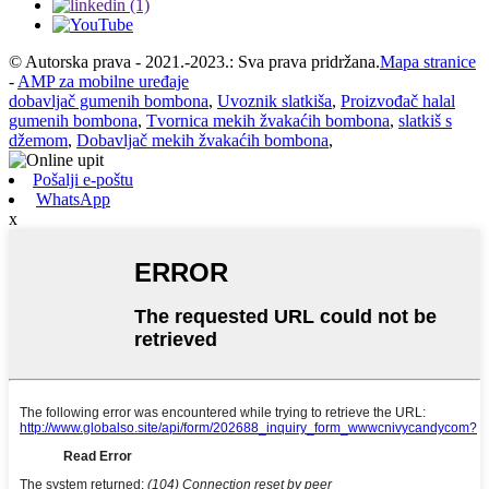
© Autorska prava - 2021.-2023.: Sva prava pridržana.
Mapa stranice
-
AMP za mobilne uređaje
dobavljač gumenih bombona
,
Uvoznik slatkiša
,
Proizvođač halal
gumenih bombona
,
Tvornica mekih žvakaćih bombona
,
slatkiš s
džemom
,
Dobavljač mekih žvakaćih bombona
,
Pošalji e-poštu
WhatsApp
x