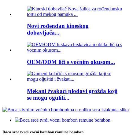
Novi rođendan kineskog
dobavljača...
OEM/ODM liči s voćnim okusom...
Mekani žvakaći plodovi grožđa koji
se mogu oguliti...
Boca srce tvrdi voćni bombon ramune bombon