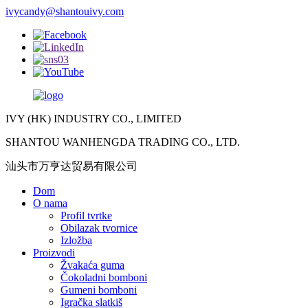
ivycandy@shantouivy.com
IVY (HK) INDUSTRY CO., LIMITED
SHANTOU WANHENGDA TRADING CO., LTD.
汕头市万亨达贸易有限公司
Dom
O nama
Profil tvrtke
Obilazak tvornice
Izložba
Proizvodi
Žvakaća guma
Čokoladni bomboni
Gumeni bomboni
Igračka slatkiš