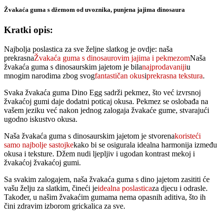
Žvakaća guma s džemom od uvoznika, punjena jajima dinosaura
Kratki opis:
Najbolja poslastica za sve željne slatkog je ovdje: naša
prekrasna
Žvakaća guma s dinosaurovim jajima i pekmezom
Naša
žvakaća guma s dinosaurskim jajetom je bila
najprodavaniji
u
mnogim narodima zbog svog
fantastičan okus
i
prekrasna tekstura
.
Svaka žvakaća guma Dino Egg sadrži pekmez, što već izvrsnoj
žvakaćoj gumi daje dodatni poticaj okusa. Pekmez se oslobađa na
vašem jeziku već nakon jednog zalogaja žvakaće gume, stvarajući
ugodno iskustvo okusa.
Naša žvakaća guma s dinosaurskim jajetom je stvorena
koristeći
samo najbolje sastojke
kako bi se osigurala idealna harmonija između
okusa i teksture. Džem nudi ljepljiv i ugodan kontrast mekoj i
žvakaćoj žvakaćoj gumi.
Sa svakim zalogajem, naša žvakaća guma s dino jajetom zasititi će
vašu želju za slatkim, čineći je
idealna poslastica
za djecu i odrasle.
Također, u našim žvakaćim gumama nema opasnih aditiva, što ih
čini zdravim izborom grickalica za sve.