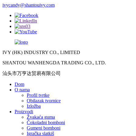
ivycandy@shantouivy.com
IVY (HK) INDUSTRY CO., LIMITED
SHANTOU WANHENGDA TRADING CO., LTD.
汕头市万亨达贸易有限公司
Dom
O nama
Profil tvrtke
Obilazak tvornice
Izložba
Proizvodi
Žvakaća guma
Čokoladni bomboni
Gumeni bomboni
Igračka slatkiš