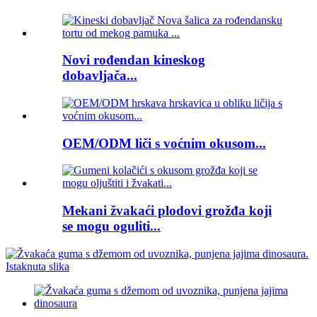
Novi rođendan kineskog
dobavljača...
OEM/ODM liči s voćnim okusom...
Mekani žvakaći plodovi grožđa koji
se mogu oguliti...