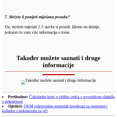
7. Možete li ponijeti miješanu posudu?
Da, možete miješati 2-3 stavke u posudi. Idemo na detalje,
pokazat ću vam više informacija o tome.
Također možete saznati i druge
informacije
Prethodno:
Čokoladni keks u obliku crtića s uvoznikom slatkiša
s pekmezom
Sljedeći:
OEM veleprodaja gumenih bombona za nogomet i
košarku s pekmezom za oči