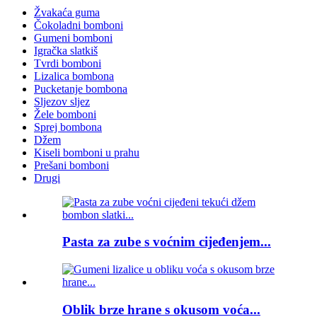
Žvakaća guma
Čokoladni bomboni
Gumeni bomboni
Igračka slatkiš
Tvrdi bomboni
Lizalica bombona
Pucketanje bombona
Sljezov sljez
Žele bomboni
Sprej bombona
Džem
Kiseli bomboni u prahu
Prešani bomboni
Drugi
Pasta za zube s voćnim cijeđenjem...
Oblik brze hrane s okusom voća...