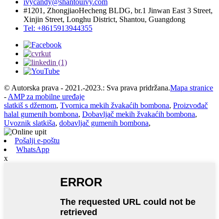
ivycandy@shantouivy.com
#1201, ZhongjiaoHecheng BLDG, br.1 Jinwan East 3 Street,
Xinjin Street, Longhu District, Shantou, Guangdong
Tel: +8615913944355
© Autorska prava - 2021.-2023.: Sva prava pridržana.
Mapa stranice
-
AMP za mobilne uređaje
slatkiš s džemom
,
Tvornica mekih žvakaćih bombona
,
Proizvođač
halal gumenih bombona
,
Dobavljač mekih žvakaćih bombona
,
Uvoznik slatkiša
,
dobavljač gumenih bombona
,
Pošalji e-poštu
WhatsApp
x