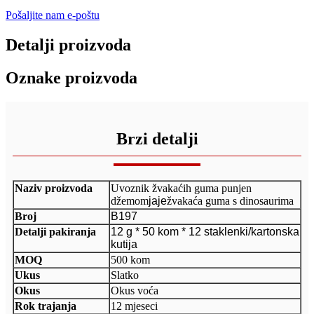
Pošaljite nam e-poštu
Detalji proizvoda
Oznake proizvoda
Brzi detalji
Naziv proizvoda
Uvoznik žvakaćih guma punjen
džemom
jaje
žvakaća guma s dinosaurima
Broj
B197
Detalji pakiranja
12 g * 50 kom * 12 staklenki/kartonska
kutija
MOQ
500 kom
Ukus
Slatko
Okus
Okus voća
Rok trajanja
12 mjeseci