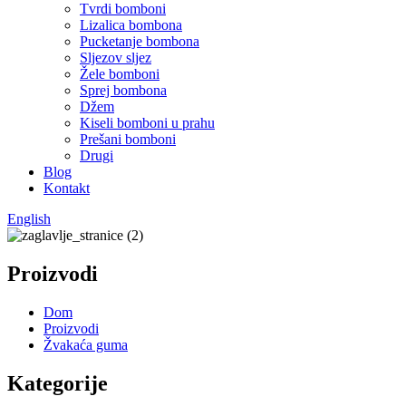
Tvrdi bomboni
Lizalica bombona
Pucketanje bombona
Sljezov sljez
Žele bomboni
Sprej bombona
Džem
Kiseli bomboni u prahu
Prešani bomboni
Drugi
Blog
Kontakt
English
Proizvodi
Dom
Proizvodi
Žvakaća guma
Kategorije