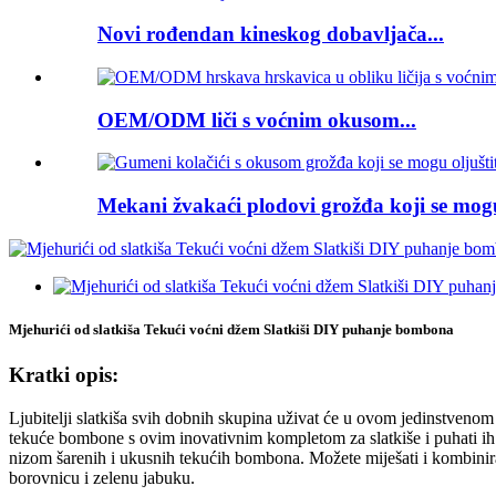
Novi rođendan kineskog dobavljača...
OEM/ODM liči s voćnim okusom...
Mekani žvakaći plodovi grožđa koji se mogu 
Mjehurići od slatkiša Tekući voćni džem Slatkiši DIY puhanje bombona
Kratki opis:
Ljubitelji slatkiša svih dobnih skupina uživat će u ovom jedinstveno
tekuće bombone s ovim inovativnim kompletom za slatkiše i puhati ih
nizom šarenih i ukusnih tekućih bombona. Možete miješati i kombinirat
borovnicu i zelenu jabuku.