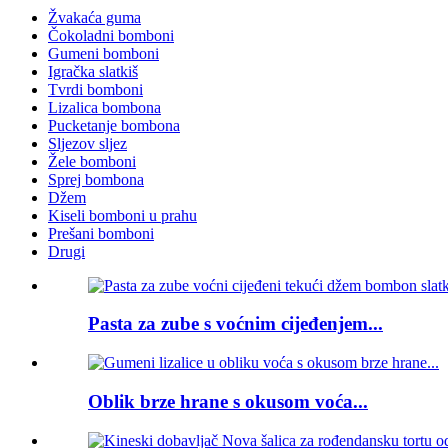
Žvakaća guma
Čokoladni bomboni
Gumeni bomboni
Igračka slatkiš
Tvrdi bomboni
Lizalica bombona
Pucketanje bombona
Sljezov sljez
Žele bomboni
Sprej bombona
Džem
Kiseli bomboni u prahu
Prešani bomboni
Drugi
Pasta za zube s voćnim cijeđenjem...
Oblik brze hrane s okusom voća...