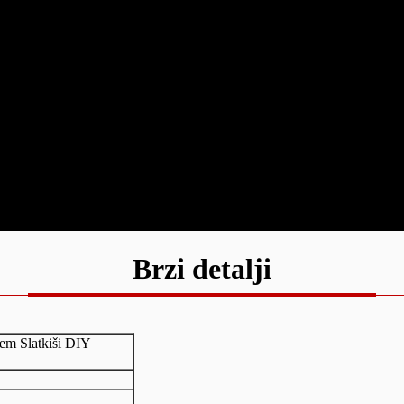
Brzi detalji
žem Slatkiši DIY