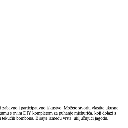
abavno i participativno iskustvo. Možete stvoriti vlastite ukusne
u gumu s ovim DIY kompletom za puhanje mjehurića, koji dolazi s
u tekućih bombona. Birajte između vrsta, uključujući jagodu,