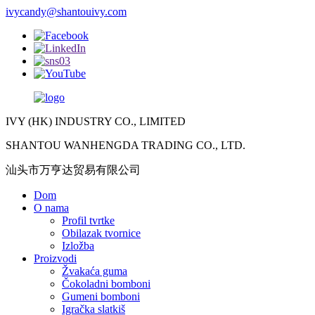
ivycandy@shantouivy.com
IVY (HK) INDUSTRY CO., LIMITED
SHANTOU WANHENGDA TRADING CO., LTD.
汕头市万亨达贸易有限公司
Dom
O nama
Profil tvrtke
Obilazak tvornice
Izložba
Proizvodi
Žvakaća guma
Čokoladni bomboni
Gumeni bomboni
Igračka slatkiš