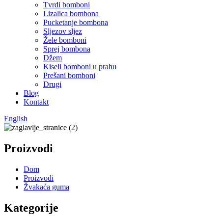
Tvrdi bomboni
Lizalica bombona
Pucketanje bombona
Sljezov sljez
Žele bomboni
Sprej bombona
Džem
Kiseli bomboni u prahu
Prešani bomboni
Drugi
Blog
Kontakt
English
Proizvodi
Dom
Proizvodi
Žvakaća guma
Kategorije