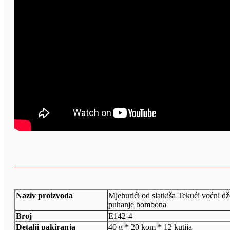
Naziv proizvoda
Mjehurići od slatkiša Tekući voćni d
puhanje bombona
Broj
E142-4
Detalji pakiranja
40 g * 20 kom * 12 kutija