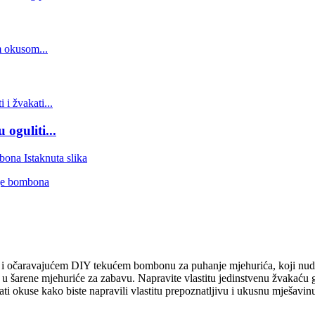
oguliti...
m i očaravajućem DIY tekućem bombonu za puhanje mjehurića, koji nudi z
 u šarene mjehuriće za zabavu. Napravite vlastitu jedinstvenu žvakać
i okuse kako biste napravili vlastitu prepoznatljivu i ukusnu mješavin