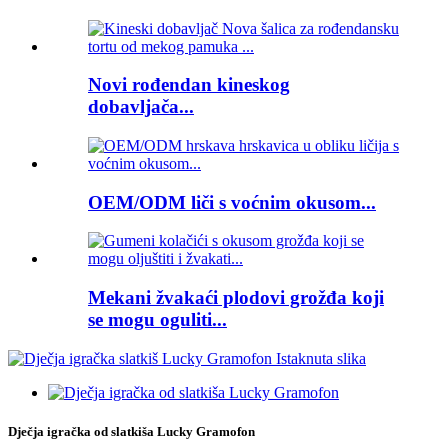
Novi rođendan kineskog
dobavljača...
OEM/ODM liči s voćnim okusom...
Mekani žvakaći plodovi grožđa koji
se mogu oguliti...
Dječja igračka od slatkiša Lucky Gramofon