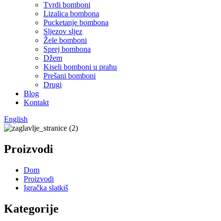
Tvrdi bomboni
Lizalica bombona
Pucketanje bombona
Sljezov sljez
Žele bomboni
Sprej bombona
Džem
Kiseli bomboni u prahu
Prešani bomboni
Drugi
Blog
Kontakt
English
Proizvodi
Dom
Proizvodi
Igračka slatkiš
Kategorije