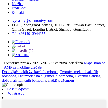
Izložba
Proizvodi
Kontakt
ivycandy@shantouivy.com
#1201, ZhongjiaoHecheng BLDG, br.1 Jinwan East 3 Street,
Xinjin Street, Longhu District, Shantou, Guangdong
Tel: +8615913944355
© Autorska prava - 2021.-2023.: Sva prava pridržana.
Mapa stranice
-
AMP za mobilne uređaje
Dobavljač mekih žvakaćih bombona
,
Tvornica mekih žvakaćih
bombona
,
Proizvođač halal gumenih bombona
,
Uvoznik slatkiša
,
dobavljač gumenih bombona
,
slatkiš s džemom
,
Pošalji e-poštu
WhatsApp
x