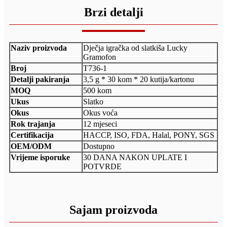
Brzi detalji
Naziv proizvoda
Dječja igračka od slatkiša Lucky
Gramofon
Broj
T736-1
Detalji pakiranja
3,5 g * 30 kom * 20 kutija/kartonu
MOQ
500 kom
Ukus
Slatko
Okus
Okus voća
Rok trajanja
12 mjeseci
Certifikacija
HACCP, ISO, FDA, Halal, PONY, SGS
OEM/ODM
Dostupno
Vrijeme isporuke
30 DANA NAKON UPLATE I
POTVRDE
Sajam proizvoda