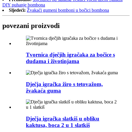
DIY puhanje bombona
Sljedeći:
Žvakaći gumeni bomboni u bočici bombona
povezani proizvodi
Tvornica dječjih igračaka za bočice s
dudama i životinjama
Dječja igračka žiro s tetovažom,
žvakaća guma
Dječja igračka slatkiš u obliku
kaktusa, boca 2 u 1 slatkiš