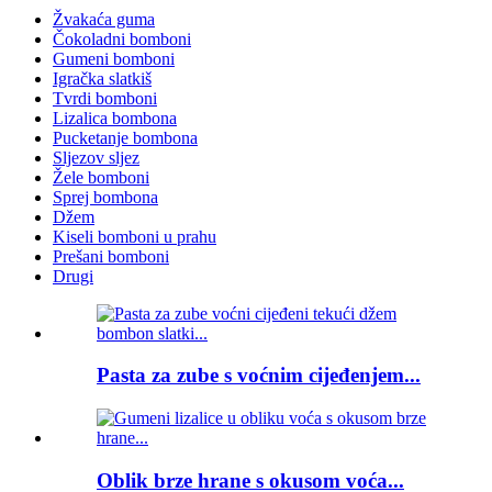
Žvakaća guma
Čokoladni bomboni
Gumeni bomboni
Igračka slatkiš
Tvrdi bomboni
Lizalica bombona
Pucketanje bombona
Sljezov sljez
Žele bomboni
Sprej bombona
Džem
Kiseli bomboni u prahu
Prešani bomboni
Drugi
Pasta za zube s voćnim cijeđenjem...
Oblik brze hrane s okusom voća...