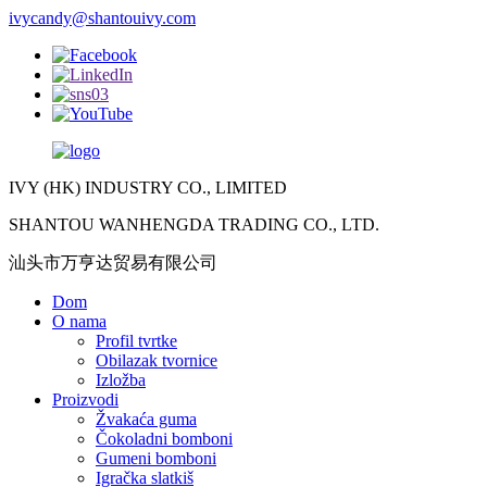
ivycandy@shantouivy.com
IVY (HK) INDUSTRY CO., LIMITED
SHANTOU WANHENGDA TRADING CO., LTD.
汕头市万亨达贸易有限公司
Dom
O nama
Profil tvrtke
Obilazak tvornice
Izložba
Proizvodi
Žvakaća guma
Čokoladni bomboni
Gumeni bomboni
Igračka slatkiš