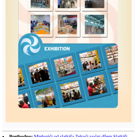
Prethodno:
Mjehurići od slatkiša Tekući voćni džem Slatkiši