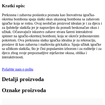
Kratki opis:
Prekrasna i zabavna poslastica poznata kao Inovativna igračka-
okretna bombona spaja slatki okus ukusnog bombona sa zabavom
igračke koja se rotira. Ovaj neobičan proizvod idealan je i za djecu i
za ljubitelje slatkiša jer je napravljen da ponudi beskonačan okus i
užitak. Očaravajuće iskustvo zabave stvara šareni interaktivni
spinner na igrački-okretnoj bomboni, koja se okreće jednostavnim
pokretom. Ova prekrasna slatka igračka idealna je za rekreaciju,
proslave ili kao zabavna i maštovita grickalica. Spaja užitak igračke
sa užitkom slatkiša, što je čini popularnim izborom i za roditelje i za
djecu zbog svoje prepoznatljive mješavine okusa, oblika i
interaktivnosti.
Pošaljite nam e-poštu
Detalji proizvoda
Oznake proizvoda