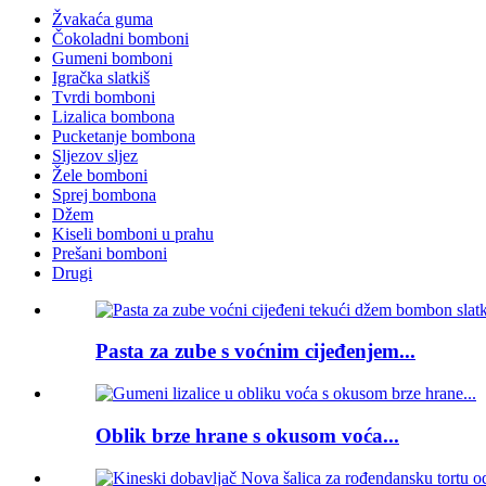
Žvakaća guma
Čokoladni bomboni
Gumeni bomboni
Igračka slatkiš
Tvrdi bomboni
Lizalica bombona
Pucketanje bombona
Sljezov sljez
Žele bomboni
Sprej bombona
Džem
Kiseli bomboni u prahu
Prešani bomboni
Drugi
Pasta za zube s voćnim cijeđenjem...
Oblik brze hrane s okusom voća...