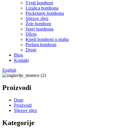
Tvrdi bomboni
Lizalica bombona
Pucketanje bombona
Sljezov sljez
Žele bomboni
Sprej bombona
Džem
Kiseli bomboni u prahu
Prešani bomboni
Drugi
Blog
Kontakt
English
Proizvodi
Dom
Proizvodi
Sljezov sljez
Kategorije