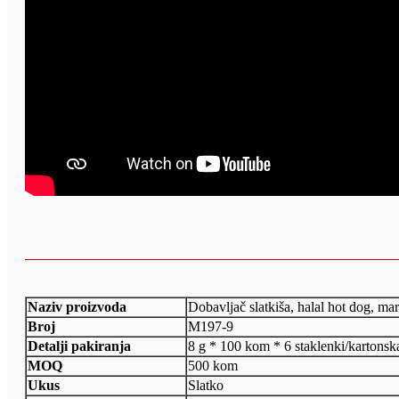
Naziv proizvoda
Dobavljač slatkiša, halal hot dog, m
Broj
M197-9
Detalji pakiranja
8 g * 100 kom * 6 staklenki/kartonska
MOQ
500 kom
Ukus
Slatko