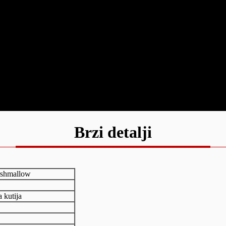
Brzi detalji
arshmallow
 kutija