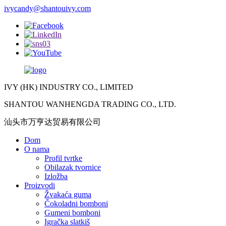
ivycandy@shantouivy.com
IVY (HK) INDUSTRY CO., LIMITED
SHANTOU WANHENGDA TRADING CO., LTD.
汕头市万亨达贸易有限公司
Dom
O nama
Profil tvrtke
Obilazak tvornice
Izložba
Proizvodi
Žvakaća guma
Čokoladni bomboni
Gumeni bomboni
Igračka slatkiš