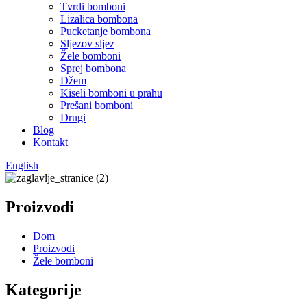
Tvrdi bomboni
Lizalica bombona
Pucketanje bombona
Sljezov sljez
Žele bomboni
Sprej bombona
Džem
Kiseli bomboni u prahu
Prešani bomboni
Drugi
Blog
Kontakt
English
Proizvodi
Dom
Proizvodi
Žele bomboni
Kategorije