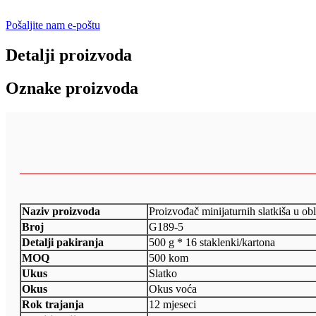
Pošaljite nam e-poštu
Detalji proizvoda
Oznake proizvoda
Naziv proizvoda
Proizvođač minijaturnih slatkiša u obl
Broj
G189-5
Detalji pakiranja
500 g * 16 staklenki/kartona
MOQ
500 kom
Ukus
Slatko
Okus
Okus voća
Rok trajanja
12 mjeseci