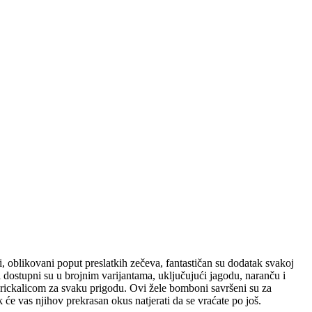
, oblikovani poput preslatkih zečeva, fantastičan su dodatak svakoj
i dostupni su u brojnim varijantama, uključujući jagodu, naranču i
 grickalicom za svaku prigodu. Ovi žele bomboni savršeni su za
ok će vas njihov prekrasan okus natjerati da se vraćate po još.