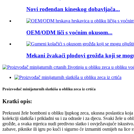
Novi rođendan kineskog dobavljača...
OEM/ODM liči s voćnim okusom...
Mekani žvakaći plodovi grožđa koji se mogu 
Proizvođač minijaturnih slatkiša u obliku zeca iz crtića
Kratki opis:
Prekrasni žele bomboni u obliku ljupkog zeca, ukusna poslastica koja 
kolekciji slatkiša i prikladni su i za odrasle i za djecu. Svaki žele 
grožđe, a svaka mjerica nudi predivno slatko i osvježavajuće iskustvo
zabave, piknike ili igru ​​po kući i sigurno će izmamiti osmijeh na lice