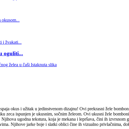
oguliti...
spaja okus i užitak u jedinstvenom dizajnu! Ovi prekrasni žele bomboni
u obliku zeca ispunjen je ukusnim, sočnim želeom. Ovi ukusni žele bombon
. Njihova ugodna tekstura, koja je mekana i lepršava, čini ih izvrsnom
 svima. Njihove jarke boje i slatki oblici čine ih vizualno privlačnima, d