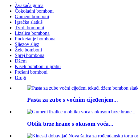
Žvakaća guma
Čokoladni bomboni
Gumeni bomboni
Igračka slatkiš
Tvrdi bomboni
Lizalica bombona
Pucketanje bombona
Sljezov sljez
Žele bomboni
Sprej bombona
Džem
Kiseli bomboni u prahu
Prešani bomboni
Drugi
Pasta za zube s voćnim cijeđenjem...
Oblik brze hrane s okusom voća...