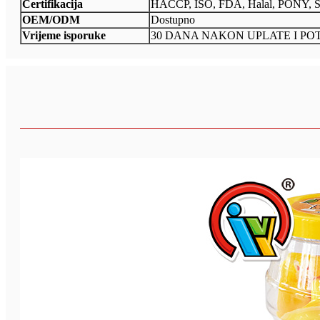
Certifikacija
HACCP, ISO, FDA, Halal, PONY, 
OEM/ODM
Dostupno
Vrijeme isporuke
30 DANA NAKON UPLATE I P