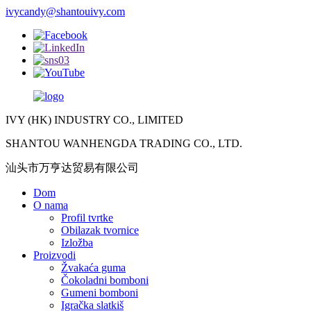
ivycandy@shantouivy.com
IVY (HK) INDUSTRY CO., LIMITED
SHANTOU WANHENGDA TRADING CO., LTD.
汕头市万亨达贸易有限公司
Dom
O nama
Profil tvrtke
Obilazak tvornice
Izložba
Proizvodi
Žvakaća guma
Čokoladni bomboni
Gumeni bomboni
Igračka slatkiš