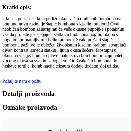
Kratki opis:
Ukusna poslastica koja podiže okus vaših omiljenih bombona na
potpuno novu razinu je štapić bombona s kiselim prahom! Ovaj
neobičan bombon zaintrigirati će vaše okusne pupoljke i potaknuti
vas da probate još spajajući slatkoću tradicionalnog bombona s
bogatim, primamljivim kiselim prahom. Svaki prešani štapić
bombona pažljivo je obložen živopisnim kiselim prahom, stvarajući
divan kontrast između slatkih i ljutih okusa šećera. Dostupni u
okusima višnje, limuna i plave maline, ovi bomboni pružaju nalet
voćnog okusa sa svakim zalogajem. Od žvakaćih bombona do
hrskave tortilje, kombinacija tekstura dodaje dodatni sloj užitka.
Pošaljite nam e-poštu
Detalji proizvoda
Oznake proizvoda