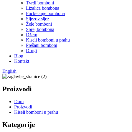
Tvrdi bomboni
Lizalica bombona
Pucketanje bombona
Sljezov sljez
Žele bomboni
Sprej bombona
Džem
Kiseli bomboni u prahu
Prešani bomboni
Drugi
Blog
Kontakt
English
Proizvodi
Dom
Proizvodi
Kiseli bomboni u prahu
Kategorije