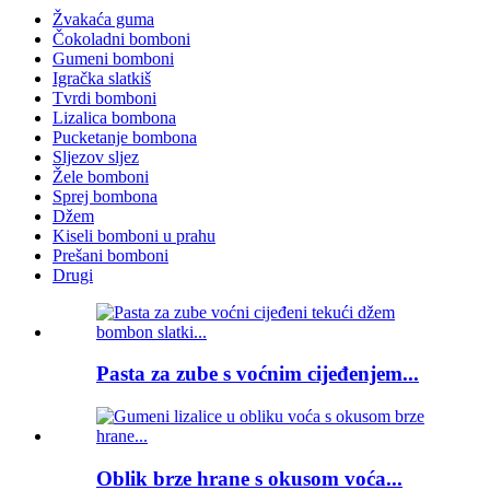
Žvakaća guma
Čokoladni bomboni
Gumeni bomboni
Igračka slatkiš
Tvrdi bomboni
Lizalica bombona
Pucketanje bombona
Sljezov sljez
Žele bomboni
Sprej bombona
Džem
Kiseli bomboni u prahu
Prešani bomboni
Drugi
Pasta za zube s voćnim cijeđenjem...
Oblik brze hrane s okusom voća...