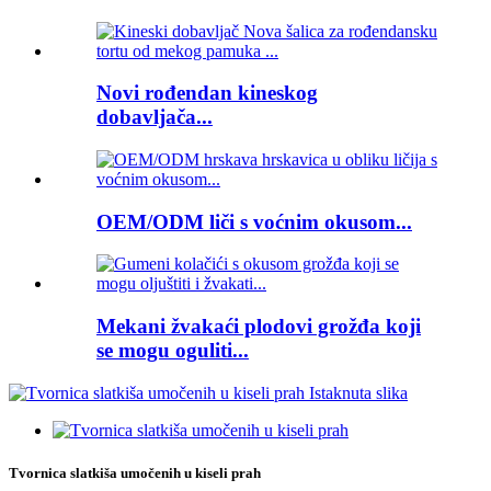
Novi rođendan kineskog
dobavljača...
OEM/ODM liči s voćnim okusom...
Mekani žvakaći plodovi grožđa koji
se mogu oguliti...
Tvornica slatkiša umočenih u kiseli prah