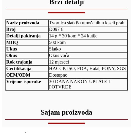
Brzi detalji
Naziv proizvoda
Tvornica slatkiša umočenih u kiseli prah
Broj
D097-8
Detalji pakiranja
14 g * 30 kom * 24 kutije
MOQ
500 kom
Ukus
Slatko
Okus
Okus voća
Rok trajanja
12 mjeseci
Certifikacija
HACCP, ISO, FDA, Halal, PONY, SGS
OEM/ODM
Dostupno
Vrijeme isporuke
30 DANA NAKON UPLATE I
POTVRDE
Sajam proizvoda