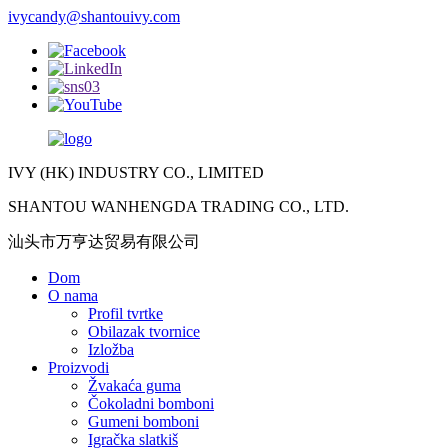
ivycandy@shantouivy.com
IVY (HK) INDUSTRY CO., LIMITED
SHANTOU WANHENGDA TRADING CO., LTD.
汕头市万亨达贸易有限公司
Dom
O nama
Profil tvrtke
Obilazak tvornice
Izložba
Proizvodi
Žvakaća guma
Čokoladni bomboni
Gumeni bomboni
Igračka slatkiš