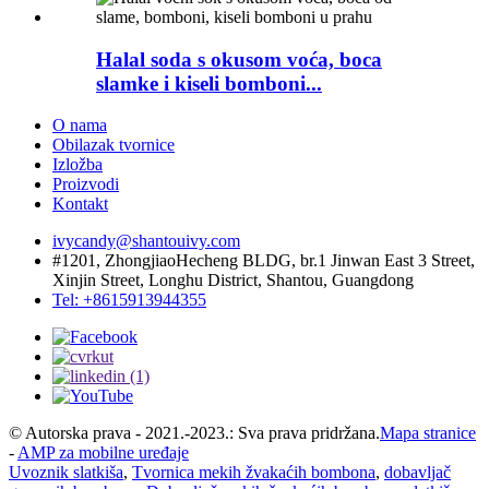
Halal soda s okusom voća, boca
slamke i kiseli bomboni...
O nama
Obilazak tvornice
Izložba
Proizvodi
Kontakt
ivycandy@shantouivy.com
#1201, ZhongjiaoHecheng BLDG, br.1 Jinwan East 3 Street,
Xinjin Street, Longhu District, Shantou, Guangdong
Tel: +8615913944355
© Autorska prava - 2021.-2023.: Sva prava pridržana.
Mapa stranice
-
AMP za mobilne uređaje
Uvoznik slatkiša
,
Tvornica mekih žvakaćih bombona
,
dobavljač