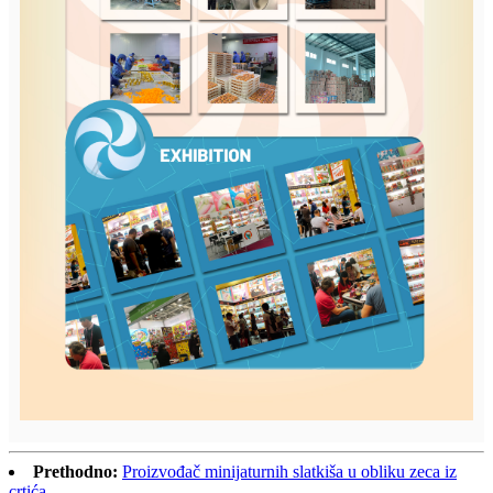
Prethodno:
Proizvođač minijaturnih slatkiša u obliku zeca iz
crtića