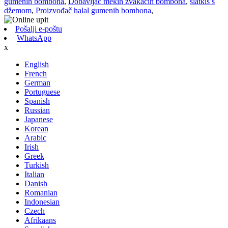
gumenih bombona
,
Dobavljač mekih žvakaćih bombona
,
slatkiš s
džemom
,
Proizvođač halal gumenih bombona
,
Pošalji e-poštu
WhatsApp
x
English
French
German
Portuguese
Spanish
Russian
Japanese
Korean
Arabic
Irish
Greek
Turkish
Italian
Danish
Romanian
Indonesian
Czech
Afrikaans